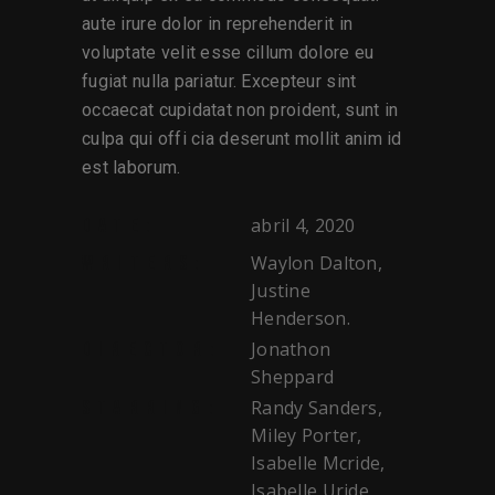
aute irure dolor in reprehenderit in
voluptate velit esse cillum dolore eu
fugiat nulla pariatur. Excepteur sint
occaecat cupidatat non proident, sunt in
culpa qui offi cia deserunt mollit anim id
est laborum.
abril 4, 2020
DATE:
Waylon Dalton,
WRITERS:
Justine
Henderson.
Jonathon
DIRECTOR:
Sheppard
Randy Sanders,
STARRING:
Miley Porter,
Isabelle Mcride,
Isabelle Uride,