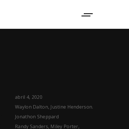
abril 4, 2020
Waylon Dalton, Justine Henderson.
:
Jonathon Sheppard
R:
Randy Sanders, Miley Porter,
G: