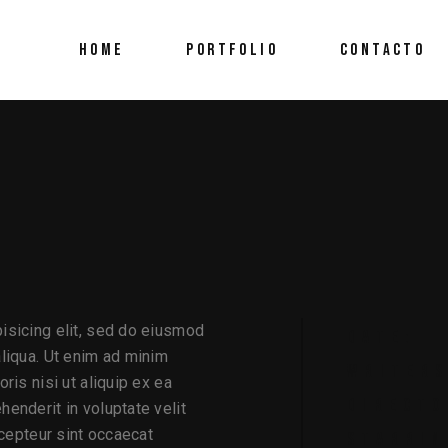
HOME
PORTFOLIO
CONTACTO
isicing elit, sed do eiusmod
DATE:
aliqua. Ut enim ad minim
WRITERS
ris nisi ut aliquip ex ea
DIRECTO
enderit in voluptate velit
xcepteur sint occaecat
STARRIN