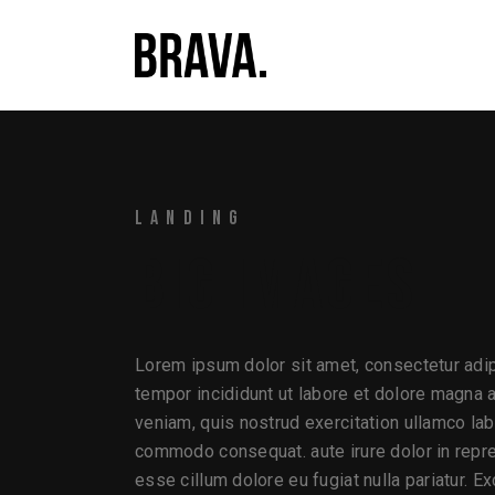
LANDING
BIG IMAGES
Lorem ipsum dolor sit amet, consectetur adip
tempor incididunt ut labore et dolore magna 
veniam, quis nostrud exercitation ullamco labo
commodo consequat. aute irure dolor in repreh
esse cillum dolore eu fugiat nulla pariatur. E