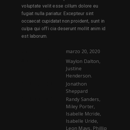
voluptate velit esse cillum dolore eu
fugiat nulla pariatur. Excepteur sint
occaecat cupidatat non proident, sunt in
culpa qui offi cia deserunt mollit anim id
est laborum.
marzo 20, 2020
DATE:
Waylon Dalton,
WRITERS:
Justine
Henderson.
Jonathon
DIRECTOR:
Sheppard
Randy Sanders,
STARRING:
Miley Porter,
Isabelle Mcride,
Isabelle Uride,
Leon Mays, Phillip