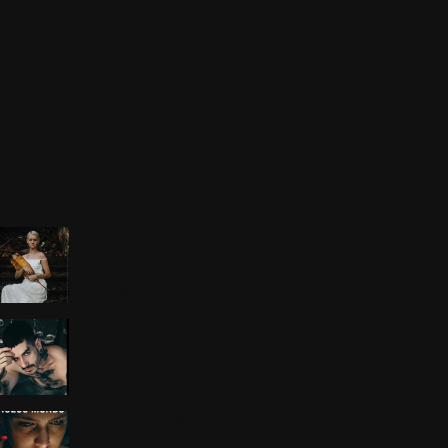
earch
POPULAR
FILMS
THE GIRL
$
70.00
RIO'S DIRT
$
70.00
HUECO MUNDO