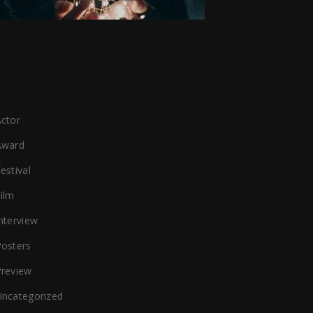
CATEGORIES
ctor
Award
estival
ilm
nterview
Posters
Preview
Uncategorized