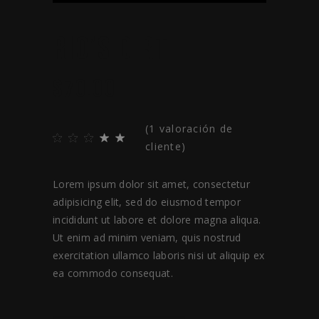
RIO’S DIRT
$
70.00
(
1
valoración de
cliente)
Lorem ipsum dolor sit amet, consectetur
adipisicing elit, sed do eiusmod tempor
incididunt ut labore et dolore magna aliqua.
Ut enim ad minim veniam, quis nostrud
exercitation ullamco laboris nisi ut aliquip ex
ea commodo consequat.