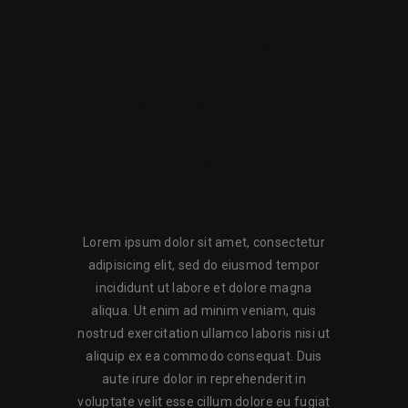
DESCRIPCIÓN
INFORMACIÓN ADICIONAL
VALORACIONES (1)
Lorem ipsum dolor sit amet, consectetur
adipisicing elit, sed do eiusmod tempor
incididunt ut labore et dolore magna
aliqua. Ut enim ad minim veniam, quis
nostrud exercitation ullamco laboris nisi ut
aliquip ex ea commodo consequat. Duis
aute irure dolor in reprehenderit in
voluptate velit esse cillum dolore eu fugiat