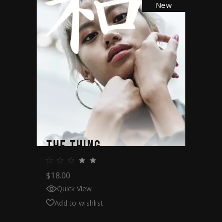
New
THE THING
$
18.00
Quick View
Add to wishlist