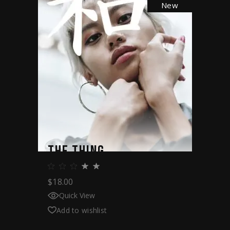
New
THE THING
$
18.00
Quick View
Add to wishlist