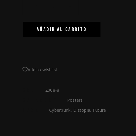
-
+
AÑADIR AL CARRITO
Add to wishlist
SKU:
2008-8
CATEGORY:
Posters
TAGS:
Cyberpunk
,
Distopia
,
Future