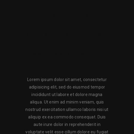
DESCRIPCIÓN
INFORMACIÓN ADICIONAL
VALORACIONES (1)
Lorem ipsum dolor sit amet, consectetur
adipisicing elit, sed do eiusmod tempor
incididunt ut labore et dolore magna
aliqua. Ut enim ad minim veniam, quis
nostrud exercitation ullamco laboris nisi ut
aliquip ex ea commodo consequat. Duis
aute irure dolor in reprehenderit in
voluptate velit esse cillum dolore eu fugiat