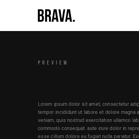
PREVIEW
CALL ME AO
Lorem ipsum dolor sit amet, consectetur adip
tempor incididunt ut labore et dolore magna 
veniam, quis nostrud exercitation ullamco labo
commodo consequat. aute irure dolor in repreh
esse cillum dolore eu fugiat nulla pariatur. E