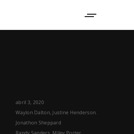
abril 3, 2020
Waylon Dalton, Justine Henderson.
:
Jonathon Sheppard
R:
Randy Sanders, Miley Porter,
G: