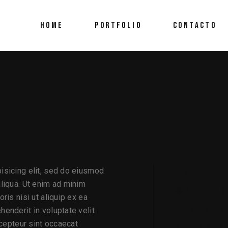
HOME
PORTFOLIO
CONTACTO
isicing elit, sed do eiusmod
DATE:
aliqua. Ut enim ad minim
WRITERS
ris nisi ut aliquip ex ea
DIRECTO
enderit in voluptate velit
xcepteur sint occaecat
STARRIN