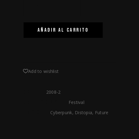
-
+
AÑADIR AL CARRITO
Add to wishlist
SKU:
2008-2
CATEGORY:
Festival
TAGS:
Cyberpunk
,
Distopia
,
Future