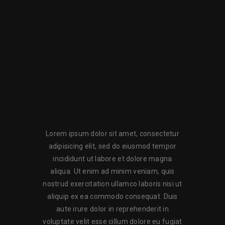
DESCRIPCIÓN
INFORMACIÓN ADICIONAL
VALORACIONES (1)
Lorem ipsum dolor sit amet, consectetur
adipisicing elit, sed do eiusmod tempor
incididunt ut labore et dolore magna
aliqua. Ut enim ad minim veniam, quis
nostrud exercitation ullamco laboris nisi ut
aliquip ex ea commodo consequat. Duis
aute irure dolor in reprehenderit in
voluptate velit esse cillum dolore eu fugiat