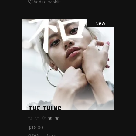
Add to wishlist
New
THE THING
$
18.00
Quick View