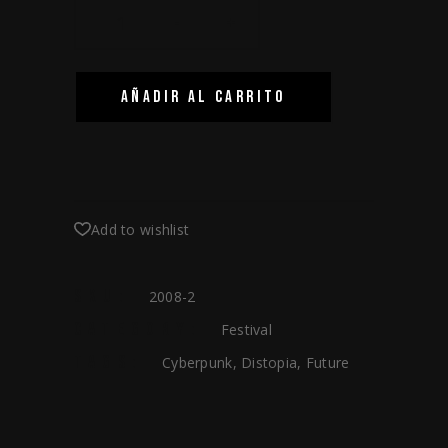
-
+
AÑADIR AL CARRITO
Add to wishlist
SKU:
2008-2
CATEGORY:
Festival
TAGS:
Cyberpunk
,
Distopia
,
Future