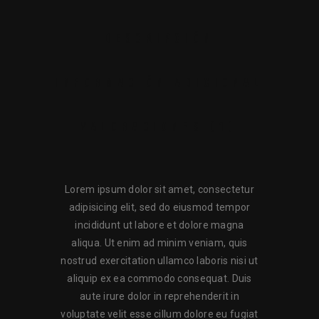
DESCRIPCIÓN
INFORMACIÓN ADICIONAL
VALORACIONES (1)
Lorem ipsum dolor sit amet, consectetur
adipisicing elit, sed do eiusmod tempor
incididunt ut labore et dolore magna
aliqua. Ut enim ad minim veniam, quis
nostrud exercitation ullamco laboris nisi ut
aliquip ex ea commodo consequat. Duis
aute irure dolor in reprehenderit in
voluptate velit esse cillum dolore eu fugiat