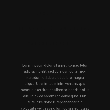
DESCRIPCIÓN
INFORMACIÓN ADICIONAL
VALORACIONES (1)
Lorem ipsum dolor sit amet, consectetur
adipisicing elit, sed do eiusmod tempor
incididunt ut labore et dolore magna
aliqua. Ut enim ad minim veniam, quis
nostrud exercitation ullamco laboris nisi ut
aliquip ex ea commodo consequat. Duis
aute irure dolor in reprehenderit in
voluptate velit esse cillum dolore eu fugiat