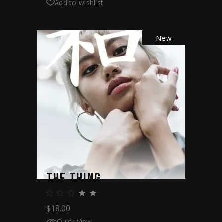
Add to wishlist
New
THE THING
$
18.00
Quick View