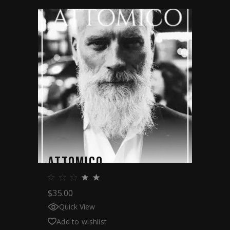
ATTOMICO
$
35.00
Quick View
Add to wishlist