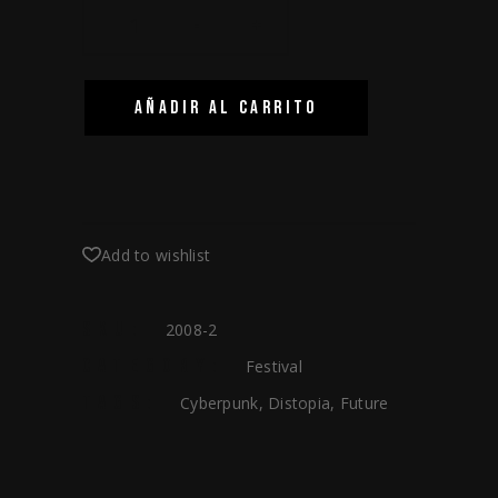
-
+
AÑADIR AL CARRITO
Add to wishlist
SKU:
2008-2
CATEGORY:
Festival
TAGS:
Cyberpunk
,
Distopia
,
Future